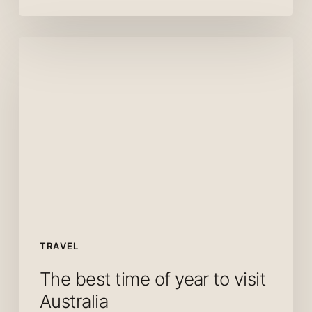
The
best
time
of
year
to
visit
Australia
TRAVEL
The best time of year to visit
Australia