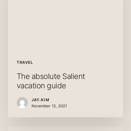
vacation
guide
TRAVEL
The absolute Salient
vacation guide
JAY.KIM
November 12, 2021
The