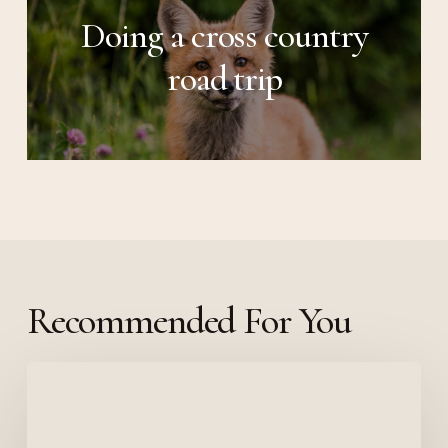
Doing a cross country
road trip
Recommended For You
The
absolute
Salient