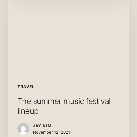
summer
music
festival
lineup
TRAVEL
The summer music festival
lineup
JAY.KIM
November 12, 2021